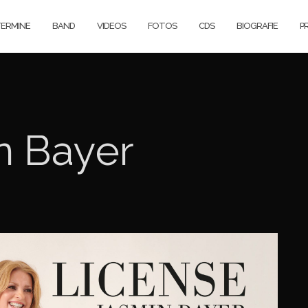
ERMINE
BAND
VIDEOS
FOTOS
CDS
BIOGRAFIE
P
n Bayer