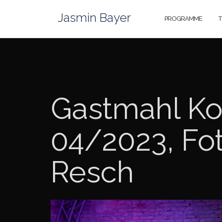
Zum
Jasmin Bayer
Inhalt
PROGRAMME
T
springen
Gastmahl Ko
04/2023, Fo
Resch