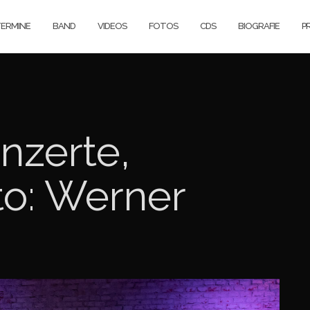
ERMINE
BAND
VIDEOS
FOTOS
CDS
BIOGRAFIE
P
nzerte,
to: Werner