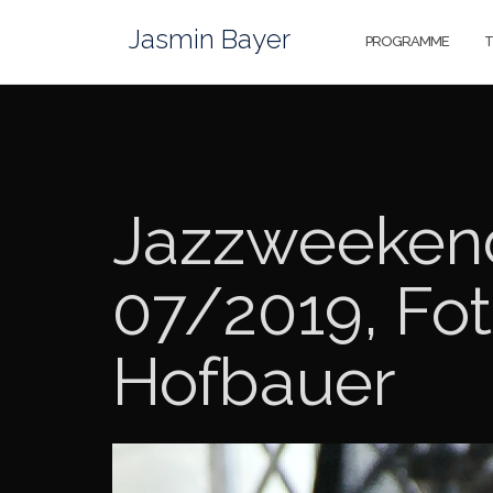
Zum
Jasmin Bayer
Inhalt
PROGRAMME
T
springen
Jazzweeken
07/2019, Fo
Hofbauer