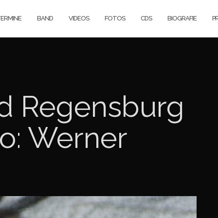
ERMINE
BAND
VIDEOS
FOTOS
CDS
BIOGRAFIE
P
d Regensburg
to: Werner