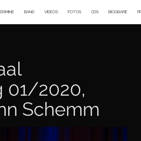
ERMINE
BAND
VIDEOS
FOTOS
CDS
BIOGRAFIE
P
aal
 01/2020,
ann Schemm