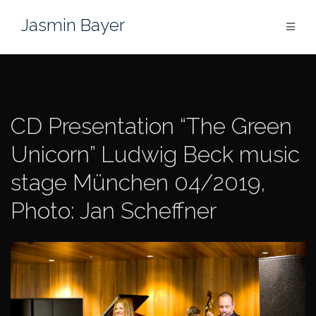
Skip
Jasmin Bayer
to
content
CD Presentation “The Green
Unicorn” Ludwig Beck music
stage München 04/2019,
Photo: Jan Scheffner