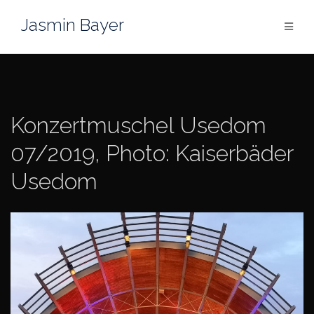
Skip
Jasmin Bayer
to
content
Konzertmuschel Usedom
07/2019, Photo: Kaiserbäder
Usedom